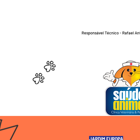
Responsável Técnico -
Rafael An
JARDIM EUROPA