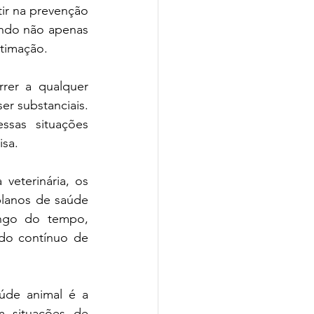
ir na prevenção 
ndo não apenas 
timação.
er a qualquer 
 substanciais. 
sas situações 
isa.
eterinária, os 
lanos de saúde 
ngo do tempo, 
do contínuo de 
de animal é a 
 situações de 