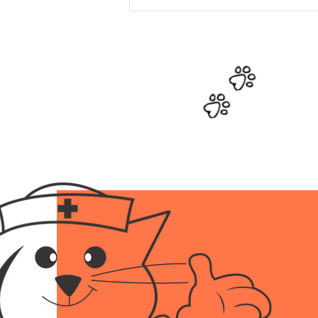
Prevenção de doenças
comuns em animais de
estimação: Protegendo a
saúde dos seus pets