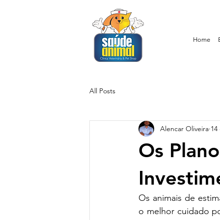
Home
All Posts
Alencar Oliveira
14
Os Plano
Investi
Os animais de estim
o melhor cuidado po