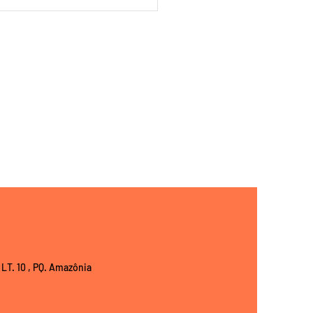
cícios e
idadesFísicas para
:Mantendo Seu
oAtivo e Saudável
 LT. 10 , PQ. Amazônia