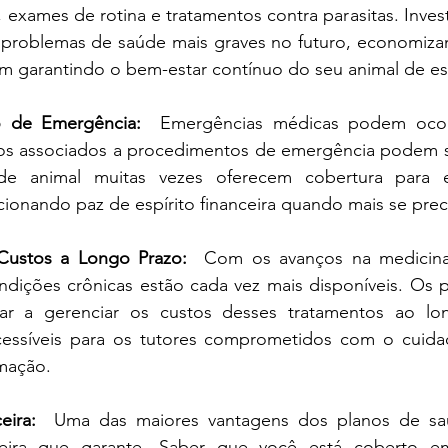
 exames de rotina e tratamentos contra parasitas. Invest
r problemas de saúde mais graves no futuro, economiza
m garantindo o bem-estar contínuo do seu animal de es
 de Emergência:
  Emergências médicas podem ocorr
s associados a procedimentos de emergência podem ser
e animal muitas vezes oferecem cobertura para es
ionando paz de espírito financeira quando mais se prec
Custos a Longo Prazo:
  Com os avanços na medicina v
ndições crônicas estão cada vez mais disponíveis. Os p
ar a gerenciar os custos desses tratamentos ao lo
cessíveis para os tutores comprometidos com o cuida
imação.
eira:
  Uma das maiores vantagens dos planos de saú
nceira que garante. Saber que você está coberto em