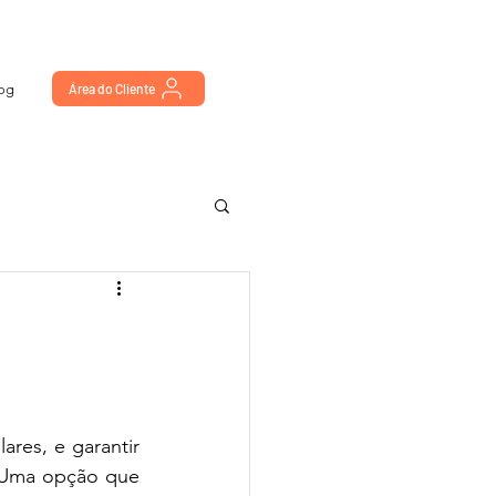
og
Área do Cliente
es, e garantir 
 Uma opção que 