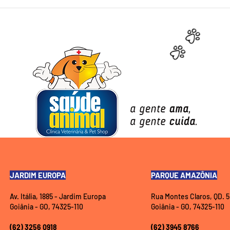
Sarna em Animais
Exer
Domésticos: Sintomas,
Ativ
Diagnóstico e Tratamento
Pets
Amig
JARDIM EUROPA
PARQUE AMAZÔNIA
Av. Itália, 1885 - Jardim Europa
Rua Montes Claros, QD. 5
Goiânia - GO, 74325-110
Goiânia - GO, 74325-110
(62) 3256 0918
(62) 3945 8766