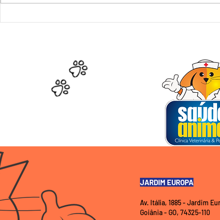
Sarna em Animais
Exercícios 
Domésticos: Sintomas,
AtividadesF
Diagnóstico e Tratamento
Pets:Mante
AmigoAtivo
JARDIM EUROPA
Av. Itália, 1885 - Jardim E
Goiânia - GO, 74325-110