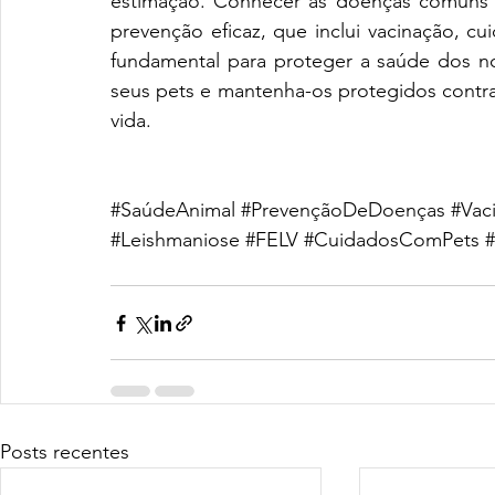
estimação. Conhecer as doenças comuns q
prevenção eficaz, que inclui vacinação, cuid
fundamental para proteger a saúde dos no
seus pets e mantenha-os protegidos contr
vida.
#SaúdeAnimal
#PrevençãoDeDoenças
#Vac
#Leishmaniose
#FELV
#CuidadosComPets
Posts recentes